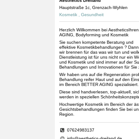
Aesthetics Dreiland
Hauptstraße 1c, Grenzach-Wyhlen
Kosmetik , Gesundheit
Herzlich Willkommen bei AestheticsIhren
AGING, Bodyforming und Kosmetik
Sie suchen kompetente Beratung und
effektive Kosmetikbehandlungen ? Dann s
wir brennen für das was wir tun und woll
Dienstleistung ist für uns nicht nur ein W
und Kosmetik und sind immer auf der Su
Behandlungen und Innovationen für Sie 
Wir haben uns auf die Regeneration prob
Behandlung reifer Haut und auf den Ein
im Bereich BETTER AGING spezialisiert.
Diese sind handverlesen, top-aktuell, s
werden in speziellen Schönheitskonzepte
Hochwertige Kosmetik im Bereich der äs
Gesichtsbehandlungen finden Sie bei uns
Region.
07624983137
info@aesthetics-dreiland.de