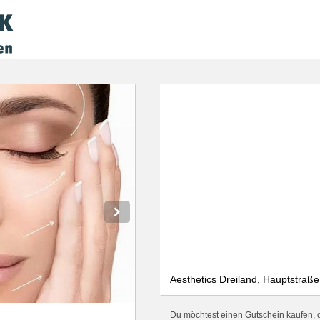
We use cookies
We use cookies and other technologies on our website. Some of these are
essential, while others help us to improve this website and your
experience. Personal data can be processed (e.g. IP addresses), e.g. B. for
personalized ads and content or ad and content measurement. You can
find more information about the use of your data in our
data protection
declaration. You can revoke or adjust your selection at any time under
Settings.
Only essential
Accept all
Settings
Aesthetics Dreiland, Hauptstraß
Du möchtest einen Gutschein kaufen, der